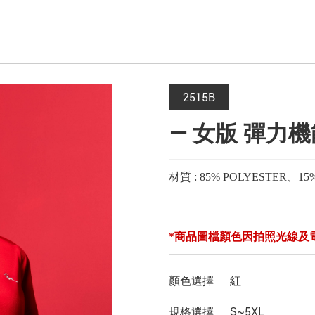
2515B
— 女版 彈力機
材質 : 85% POLYESTER、
*商品圖檔顏色因拍照光線及
顏色選擇
紅
規格選擇
S~5XL