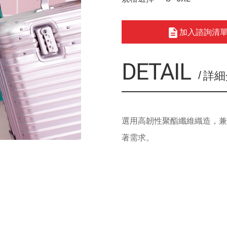
加入諮詢清
DETAIL
詳細
選用高韌性聚酯纖維織造，
著需求。